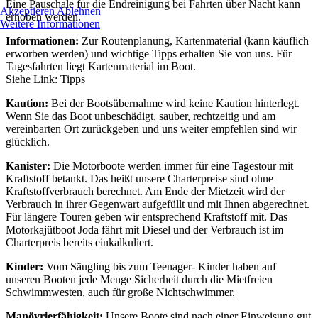
Eine Pauschale für die Endreinigung bei Fahrten über Nacht kann
Akzeptieren
Ablehnen
erhoben werden.
Weitere Informationen
Informationen:
Zur Routenplanung, Kartenmaterial (kann käuflich
erworben werden) und wichtige Tipps erhalten Sie von uns. Für
Tagesfahrten liegt Kartenmaterial im Boot.
Siehe Link: Tipps
Kaution:
Bei der Bootsübernahme wird keine Kaution hinterlegt.
Wenn Sie das Boot unbeschädigt, sauber, rechtzeitig und am
vereinbarten Ort zurückgeben und uns weiter empfehlen sind wir
glücklich.
Kanister:
Die Motorboote werden immer für eine Tagestour mit
Kraftstoff betankt. Das heißt unsere Charterpreise sind ohne
Kraftstoffverbrauch berechnet. Am Ende der Mietzeit wird der
Verbrauch in ihrer Gegenwart aufgefüllt und mit Ihnen abgerechnet.
Für längere Touren geben wir entsprechend Kraftstoff mit. Das
Motorkajütboot Joda fährt mit Diesel und der Verbrauch ist im
Charterpreis bereits einkalkuliert.
Kinder:
Vom Säugling bis zum Teenager- Kinder haben auf
unseren Booten jede Menge Sicherheit durch die Mietfreien
Schwimmwesten, auch für große Nichtschwimmer.
Manövrierfähigkeit:
Unsere Boote sind nach einer Einweisung gut