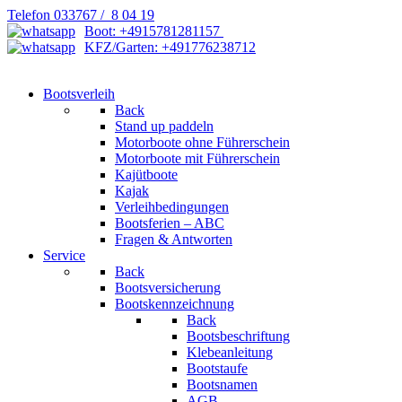
Telefon 033767 / 8 04 19
Boot: +4915781281157
KFZ/Garten: +491776238712
Bootsverleih
Back
Stand up paddeln
Motorboote ohne Führerschein
Motorboote mit Führerschein
Kajütboote
Kajak
Verleihbedingungen
Bootsferien – ABC
Fragen & Antworten
Service
Back
Bootsversicherung
Bootskennzeichnung
Back
Bootsbeschriftung
Klebeanleitung
Bootstaufe
Bootsnamen
AGB