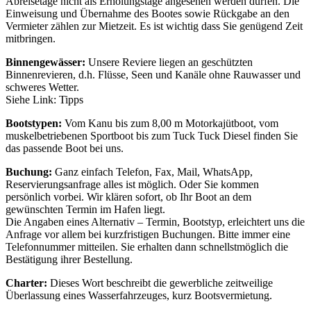
Abreisetage nicht als Erholungstage angesehen werden dürfen. Die
Einweisung und Übernahme des Bootes sowie Rückgabe an den
Vermieter zählen zur Mietzeit. Es ist wichtig dass Sie genügend Zeit
mitbringen.
Binnengewässer:
Unsere Reviere liegen an geschützten
Binnenrevieren, d.h. Flüsse, Seen und Kanäle ohne Rauwasser und
schweres Wetter.
Siehe Link: Tipps
Bootstypen:
Vom Kanu bis zum 8,00 m Motorkajütboot, vom
muskelbetriebenen Sportboot bis zum Tuck Tuck Diesel finden Sie
das passende Boot bei uns.
Buchung:
Ganz einfach Telefon, Fax, Mail, WhatsApp,
Reservierungsanfrage alles ist möglich. Oder Sie kommen
persönlich vorbei. Wir klären sofort, ob Ihr Boot an dem
gewünschten Termin im Hafen liegt.
Die Angaben eines Alternativ – Termin, Bootstyp, erleichtert uns die
Anfrage vor allem bei kurzfristigen Buchungen. Bitte immer eine
Telefonnummer mitteilen. Sie erhalten dann schnellstmöglich die
Bestätigung ihrer Bestellung.
Charter:
Dieses Wort beschreibt die gewerbliche zeitweilige
Überlassung eines Wasserfahrzeuges, kurz Bootsvermietung.