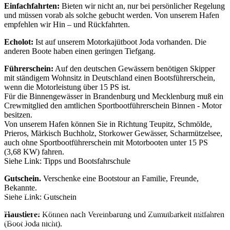
Einfachfahrten:
Bieten wir nicht an, nur bei persönlicher Regelung
und müssen vorab als solche gebucht werden. Von unserem Hafen
empfehlen wir Hin – und Rückfahrten.
Echolot:
Ist auf unserem Motorkajütboot Joda vorhanden. Die
anderen Boote haben einen geringen Tiefgang.
Führerschein:
Auf den deutschen Gewässern benötigen Skipper
mit ständigem Wohnsitz in Deutschland einen Bootsführerschein,
wenn die Motorleistung über 15 PS ist.
Für die Binnengewässer in Brandenburg und Mecklenburg muß ein
Crewmitglied den amtlichen Sportbootführerschein Binnen - Motor
besitzen.
Von unserem Hafen können Sie in Richtung Teupitz, Schmölde,
Prieros, Märkisch Buchholz, Storkower Gewässer, Scharmützelsee,
auch ohne Sportbootführerschein mit Motorbooten unter 15 PS
(3,68 KW) fahren.
Siehe Link: Tipps und Bootsfahrschule
Gutschein.
Verschenke eine Bootstour an Familie, Freunde,
Bekannte.
Wir nutzen Cookies auf unserer Website. Wir verwenden keine Tracki
Siehe Link: Gutschein
Cookies. Sie können selbst entscheiden, ob Sie die Cookies zulassen
möchten. Bitte beachten Sie, dass bei einer Ablehnung womöglich nich
Haustiere:
Können nach Vereinbarung und Zumutbarkeit mitfahren
mehr alle Funktionalitäten der Seite zur Verfügung stehen.
(Boot Joda nicht).