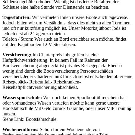
Schleusengebühr erhoben. Wichtig ist das letzte Befahren der
Schleuse eine halbe Stunde vor Dienstende zu beachten.
Tagesfahrten:
Wir vermieten Ihnen unsere Boote auch tageweise.
Jedoch bitten wir um Verständnis, dass dies nicht zu allen Terminen
und oft nur kurzfristig möglich ist. Unser Motorkajütboot Joda ist
jedoch erst ab 2 Tagen zu mieten.
Telefon / Strom: Wer auch an Bord erreichbar sein möchte, findet
auf den Kajütbooten 12 V Steckdosen.
Versicherung:
Im Charterpreis inbegriffen ist eine
Haftpflichtversicherung. In keinem Fall im Rahmen der
Bootsversicherung abgedeckt ist privates Reisegepäck. Ebenso
wenig sind durch die Bootsversicherung Personenschäden
versichert. Jeder Charterer muß für sich selbst entscheiden ob er eine
Reisegepäck- Reiseunfall- Reisekranken-
Reisehaftpflichtversicherung abschließt.
Wassersportschule:
Wer noch keinen Sportbootführerschein hat
oder vorhandenes Wissen vertiefen möchte kann gerne unsere
Bootsfahrschule Mit Geld zurück Garantie, oder unser VIP Training
nutzen.
Siehe Link: Bootsfahrschule
Wochenendtörns:
Schon für ein Wochenende von
Freitagnachmittag bis Sonntagabend lohnt sich ein Törn.