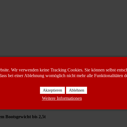
bsite. Wir verwenden keine Tracking Cookies. Sie können selbst entsch
am Anfang nur Kunden angeboten wurden, die von uns eine Dienstleistu
dass bei einer Ablehnung womöglich nicht mehr alle Funktionalitäten d
ler wurden und auch Nachfrage von außerhalb nach Bootstransporten en
Akzeptieren
Ablehnen
Weitere Informationen
hmann und selbstfahrender Unternehmer ihr Boot transportiert. Streß un
bedingungen eingehalten werden können.
 Bootsgewicht bis 2,5t