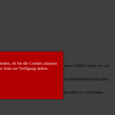
eiden, ob Sie die Cookies zulassen
ng wollten, ins Winterlager kamen oder deren Schiff wieder von uns
er Seite zur Verfügung stehen.
tstand, haben wir in diesem Jahr den entscheidenden Schritt getan
d Hektik bei Bootstransporten sind absolut tabu. Es wird immer