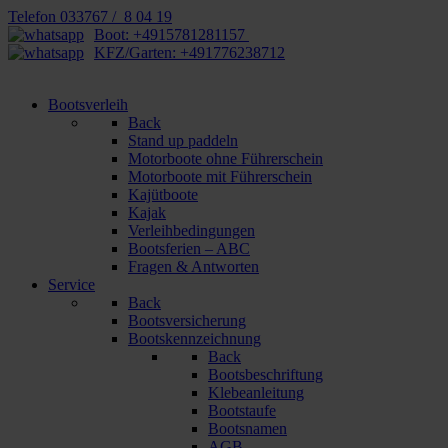
Telefon 033767 / 8 04 19
Boot: +4915781281157
KFZ/Garten: +491776238712
Bootsverleih
Back
Stand up paddeln
Motorboote ohne Führerschein
Motorboote mit Führerschein
Kajütboote
Kajak
Verleihbedingungen
Bootsferien – ABC
Fragen & Antworten
Service
Back
Bootsversicherung
Bootskennzeichnung
Back
Bootsbeschriftung
Klebeanleitung
Bootstaufe
Bootsnamen
AGB