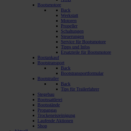
Bootsmotore
Back
Werkstatt
Motoren
Propeller
Schaltungen
Steuerungen
Service für Bootsmotore
Tipps und Infos
Ersatzteile für Bootsmotore
Bootankauf
Bootstransport
Back
Bootstransportformular
Bootstrailer
Back
Tips für Trailerfahrer
Stegebau
Bootssattlerei
Bootsstände
Propangas
Trockeneisreinigung
Laufende Aktionen
Shop