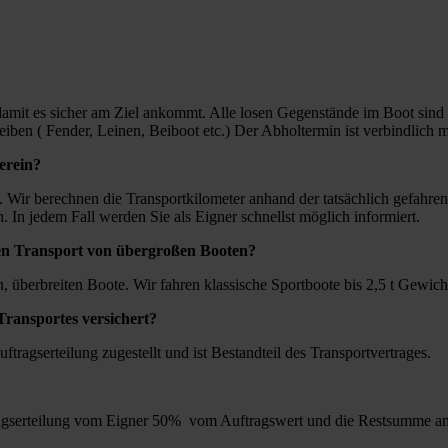
, damit es sicher am Ziel ankommt. Alle losen Gegenstände im Boot sind
en ( Fender, Leinen, Beiboot etc.) Der Abholtermin ist verbindlich mi
berein?
. Wir berechnen die Transportkilometer anhand der tatsächlich gefahr
 In jedem Fall werden Sie als Eigner schnellst möglich informiert.
den Transport von übergroßen Booten?
n, überbreiten Boote. Wir fahren klassische Sportboote bis 2,5 t Gewich
 Transportes versichert?
ftragserteilung zugestellt und ist Bestandteil des Transportvertrages.
ftragserteilung vom Eigner 50% vom Auftragswert und die Restsumme am