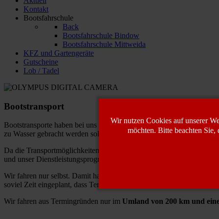
Aktuell
Kontakt
Bootsfahrschule
Back
Bootsfahrschule Bindow
Bootsfahrschule Mittweida
KFZ und Gartengeräte
Gutscheine
Lob / Tadel
Bootstransport
Wir nutzen Cookies auf unserer We
Bootstransporte haben bei uns immer eine Rolle gespielt, wobei sie 
möchten. Bitte beachten Sie, 
zu Wasser gebracht werden sollte.
Da die Transportmöglichkeiten im Laufe der Jahre immer professionel
und unser Dienstleistungsprogramm erweitert.
Wir fahren nur selbst. Damit haben Sie die Gewähr dass ein Bootsfac
soviel Zeit eingeplant, dass Termine auch bei ungünstigen Verkehrs
Wir fahren aus Termingründen nur im
Umland von 200 km und einem