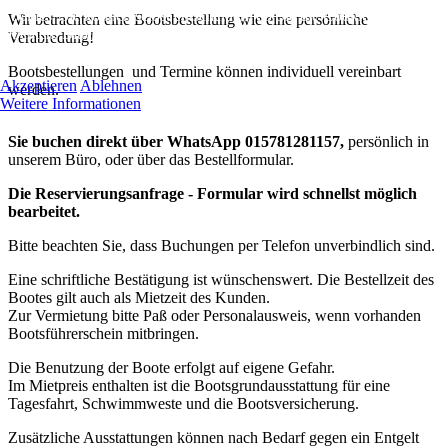
Cookies. Sie können selbst entscheiden, ob Sie die Cookies zulassen
Wir betrachten eine Bootsbestellung wie eine persönliche
möchten. Bitte beachten Sie, dass bei einer Ablehnung womöglich nich
Verabredung!
mehr alle Funktionalitäten der Seite zur Verfügung stehen.
Bootsbestellungen und Termine können individuell vereinbart
Akzeptieren
Ablehnen
werden.
Weitere Informationen
Sie buchen direkt über WhatsApp 015781281157,
persönlich in
unserem Büro, oder über das Bestellformular.
Die Reservierungsanfrage -
Formular wird schnellst möglich
bearbeitet.
Bitte beachten Sie, dass Buchungen per Telefon unverbindlich sind.
Eine schriftliche Bestätigung ist wünschenswert. Die Bestellzeit des
Bootes gilt auch als Mietzeit des Kunden.
Zur Vermietung bitte Paß oder Personalausweis, wenn vorhanden
Bootsführerschein mitbringen.
Die Benutzung der Boote erfolgt auf eigene Gefahr.
Im Mietpreis enthalten ist die Bootsgrundausstattung für eine
Tagesfahrt, Schwimmweste und die Bootsversicherung.
Zusätzliche Ausstattungen können nach Bedarf gegen ein Entgelt