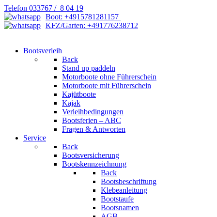
Telefon 033767 / 8 04 19
Boot: +4915781281157
KFZ/Garten: +491776238712
Bootsverleih
Back
Stand up paddeln
Motorboote ohne Führerschein
Motorboote mit Führerschein
Kajütboote
Kajak
Verleihbedingungen
Bootsferien – ABC
Fragen & Antworten
Service
Back
Bootsversicherung
Bootskennzeichnung
Back
Bootsbeschriftung
Klebeanleitung
Bootstaufe
Bootsnamen
AGB